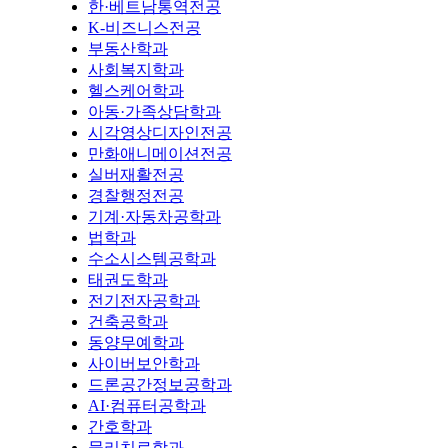
한·베트남통역전공
K-비즈니스전공
부동산학과
사회복지학과
헬스케어학과
아동·가족상담학과
시각영상디자인전공
만화애니메이션전공
실버재활전공
경찰행정전공
기계·자동차공학과
법학과
수소시스템공학과
태권도학과
전기전자공학과
건축공학과
동양무예학과
사이버보안학과
드론공간정보공학과
AI·컴퓨터공학과
간호학과
물리치료학과