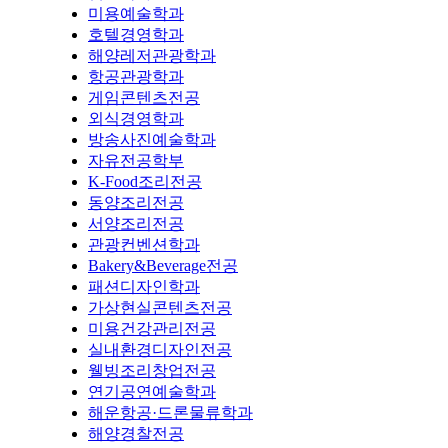
미용예술학과
호텔경영학과
해양레저관광학과
항공관광학과
게임콘텐츠전공
외식경영학과
방송사진예술학과
자유전공학부
K-Food조리전공
동양조리전공
서양조리전공
관광컨벤션학과
Bakery&Beverage전공
패션디자인학과
가상현실콘텐츠전공
미용건강관리전공
실내환경디자인전공
웰빙조리창업전공
연기공연예술학과
해운항공·드론물류학과
해양경찰전공