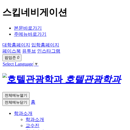
스킵네비게이션
본문바로가기
주메뉴바로가기
대학홈페이지
입학홈페이지
페이스북
유투브
인스타그램
팝업존
0
Select Language
▼
호텔관광학과
전체메뉴열기
홈
전체메뉴닫기
학과소개
학과소개
교수진