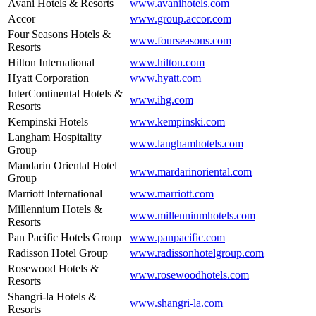
Avani Hotels & Resorts
www.avanihotels.com
Accor
www.group.accor.com
Four Seasons Hotels &
www.fourseasons.com
Resorts
Hilton International
www.hilton.com
Hyatt Corporation
www.hyatt.com
InterContinental Hotels &
www.ihg.com
Resorts
Kempinski Hotels
www.kempinski.com
Langham Hospitality
www.langhamhotels.com
Group
Mandarin Oriental Hotel
www.mardarinoriental.com
Group
Marriott International
www.marriott.com
Millennium Hotels &
www.millenniumhotels.com
Resorts
Pan Pacific Hotels Group
www.panpacific.com
Radisson Hotel Group
www.radissonhotelgroup.com
Rosewood Hotels &
www.rosewoodhotels.com
Resorts
Shangri-la Hotels &
www.shangri-la.com
Resorts