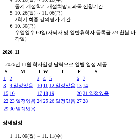
동계 계절학기 개설희망교과목 신청기간
10. 26(월) ∼ 11. 06(금)
2학기 최종 강의평가 기간
10. 30(금)
수업일수 60일(자퇴자 및 일반휴학자 등록금 2/3 환불 마
감일)
2026. 11
2026년 11월 학사일정 달력으로 일별 일정 제공
S
M
T
W
T
F
S
1
2
3
4
5
6
7
8
9
일정있음
10
11
12
일정있음
13
14
15
16
17
18
19
20
21
일정있음
22
23
일정있음
24
25
26
일정있음
27
28
29
30
일정있음
상세일정
11. 09(월) ∼ 11. 11(수)