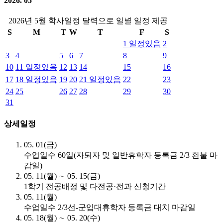
2026. 05
2026년 5월 학사일정 달력으로 일별 일정 제공
S
M
T
W
T
F
S
1
일정있음
2
3
4
5
6
7
8
9
10
11
일정있음
12
13
14
15
16
17
18
일정있음
19
20
21
일정있음
22
23
24
25
26
27
28
29
30
31
상세일정
05. 01(금)
수업일수 60일(자퇴자 및 일반휴학자 등록금 2/3 환불 마
감일)
05. 11(월) ∼ 05. 15(금)
1학기 전공배정 및 다전공·전과 신청기간
05. 11(월)
수업일수 2/3선-군입대휴학자 등록금 대치 마감일
05. 18(월) ∼ 05. 20(수)