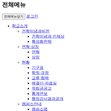
전체메뉴
로그인
전체메뉴닫기
학교소개
건학이념과비전
건학이념과 인재상
특성화전략
연혁·상징
연혁
상징
현황
기구표
학칙·규정
교류·협력
예결산·자료실
적립금공고
통계연보
행정감사결과공개
캠퍼스안내
캠퍼스맵