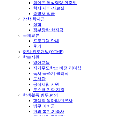
와이즈 핵심역량 인증제
학사 서식·자료실
증명서 발급
장학·학자금
장학
정부장학·학자금
국제교류
프로그램 안내
후기
취업·진로개발(YCMP)
학습지원
영어교육
자기주도학습·비전·리더십
독서·글쓰기 클리닉
도서관
공직시험 지원
로스쿨 진학 지원
학생활동.병무.편의
학생회.동아리.언론사
병무.예비군
편의.복지.기숙사