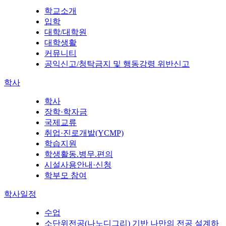
학교소개
입학
대학/대학원
대학생활
커뮤니티
공익신고/청탁금지 및 행동강령 위반신고
학사
학사
장학·학자금
국제교류
취업·진로개발(YCMP)
학습지원
학생활동.병무.편의
시설사용안내·신청
학부모 참여
학사일정
수업
소단위전공(나노디그리) 기반 나만의 전공 설계하