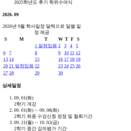
2025학년도 후기 학위수여식
2026. 09
2026년 9월 학사일정 달력으로 일별 일
정 제공
S
M
T
W
T
F
S
1
일정있음
2
3
4
5
6
7
8
9
10
11
12
13
14
15
16
17
18
19
20
21
일정있음
22
23
24
25
26
27
28
29
30
상세일정
09. 01(화)
2학기 개강
09. 01(화) ∼ 09. 08(화)
2학기 최종 수강신청 정정 및 철회기간
09. 21(월) ∼ 10. 02(금)
2학기 중간 강의평가 기간