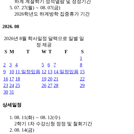
하계 계절학기 성적열람 및 정정기간
07. 27(월) ∼ 08. 07(금)
2026학년도 하계방학 집중휴가 기간
2026. 08
2026년 8월 학사일정 달력으로 일별 일
정 제공
S
M
T
W
T
F
S
1
2
3
4
5
6
7
8
9
10
11
일정있음
12
13
14
일정있음
15
16
17
18
19
20
21
22
23
24
25
26
27
28
29
30
31
상세일정
08. 11(화) ∼ 08. 12(수)
2학기 1차 수강신청 정정 및 철회기간
08. 14(금)