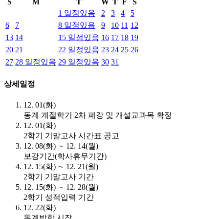
S
M
T
W
T
F
S
1
일정있음
2
3
4
5
6
7
8
일정있음
9
10
11
12
13
14
15
일정있음
16
17
18
19
20
21
22
일정있음
23
24
25
26
27
28
일정있음
29
일정있음
30
31
상세일정
12. 01(화)
동계 계절학기 2차 폐강 및 개설교과목 확정
12. 01(화)
2학기 기말고사 시간표 공고
12. 08(화) ∼ 12. 14(월)
보강기간(학사휴무기간)
12. 15(화) ∼ 12. 21(월)
2학기 기말고사 기간
12. 15(화) ∼ 12. 28(월)
2학기 성적입력 기간
12. 22(화)
동계방학 시작