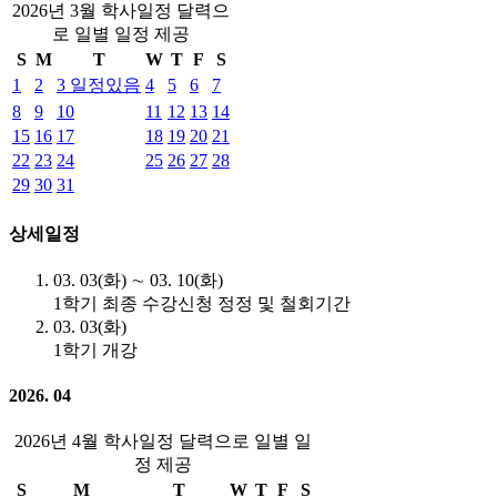
2026년 3월 학사일정 달력으
로 일별 일정 제공
S
M
T
W
T
F
S
1
2
3
일정있음
4
5
6
7
8
9
10
11
12
13
14
15
16
17
18
19
20
21
22
23
24
25
26
27
28
29
30
31
상세일정
03. 03(화) ∼ 03. 10(화)
1학기 최종 수강신청 정정 및 철회기간
03. 03(화)
1학기 개강
2026. 04
2026년 4월 학사일정 달력으로 일별 일
정 제공
S
M
T
W
T
F
S