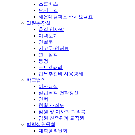
스쿨버스
오시는길
해운대캠퍼스 주차요금표
열린총장실
총장 인사말
이력보기
연설문
기고문·인터뷰
연구실적
동정
포토갤러리
업무추진비 사용명세
학교법인
이사장실
설립목적·건학정신
연혁
현황·조직도
임원 및 이사회 회의록
임원 친족관계 교직원
법령상위원회
대학평의원회