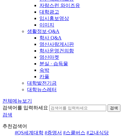
자랑스런 와이즈유
대학광고
입시홍보영상
이미지
생활정보·Q&A
학사 Q&A
영산사랑게시판
학사운영건의함
영산마켓
분실 · 습득물
숙박
카풀
대학발전기금
대학뉴스레터
전체메뉴보기
검색어를 입력하세요
검색
검색
추천검색어
#QS세계대학
#증명서
#스쿨버스
#교내식당