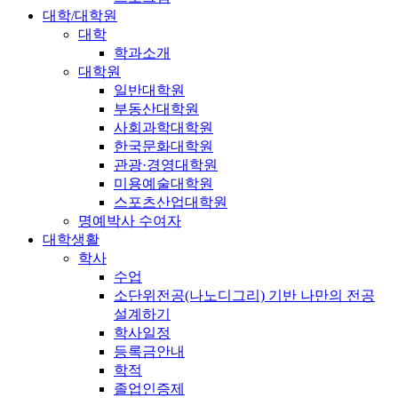
대학/대학원
대학
학과소개
대학원
일반대학원
부동산대학원
사회과학대학원
한국문화대학원
관광·경영대학원
미용예술대학원
스포츠산업대학원
명예박사 수여자
대학생활
학사
수업
소단위전공(나노디그리) 기반 나만의 전공
설계하기
학사일정
등록금안내
학적
졸업인증제