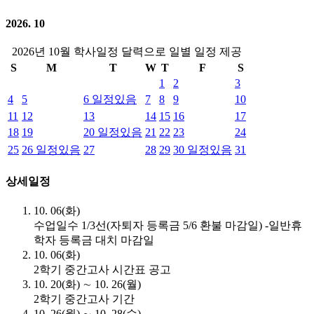
2026. 10
2026년 10월 학사일정 달력으로 일별 일정 제공
S
M
T
W
T
F
S
1
2
3
4
5
6
일정있음
7
8
9
10
11
12
13
14
15
16
17
18
19
20
일정있음
21
22
23
24
25
26
일정있음
27
28
29
30
일정있음
31
상세일정
10. 06(화)
수업일수 1/3선(자퇴자 등록금 5/6 환불 마감일) -일반휴
학자 등록금 대치 마감일
10. 06(화)
2학기 중간고사 시간표 공고
10. 20(화) ∼ 10. 26(월)
2학기 중간고사 기간
10. 26(월) ∼ 10. 28(수)