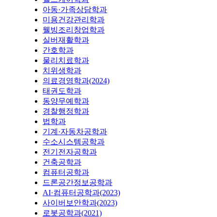
아동·가족상담학과
미용건강관리학과
웰빙조리창업학과
실버재활학과
간호학과
물리치료학과
치위생학과
의료경영학과(2024)
태권도학과
동양무예학과
경찰행정학과
법학과
기계·자동차공학과
수소시스템공학과
전기전자공학과
건축공학과
컴퓨터공학과
드론공간정보공학과
AI·컴퓨터공학과(2023)
사이버보안학과(2023)
로봇공학과(2021)