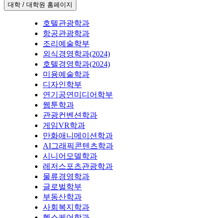
대학 / 대학원 홈페이지
호텔관광학과
항공관광학과
조리예술학부
외식경영학과(2024)
호텔경영학과(2024)
미용예술학과
디자인학부
연기공연미디어학부
웹툰학과
관광컨벤션학과
게임VR학과
만화애니메이션학과
AI그래픽콘텐츠학과
시니어모델학과
레저스포츠관광학과
물류경영학과
글로벌학부
부동산학과
사회복지학과
헬스케어학과