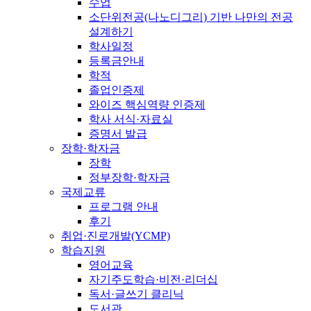
수업
소단위전공(나노디그리) 기반 나만의 전공
설계하기
학사일정
등록금안내
학적
졸업인증제
와이즈 핵심역량 인증제
학사 서식·자료실
증명서 발급
장학·학자금
장학
정부장학·학자금
국제교류
프로그램 안내
후기
취업·진로개발(YCMP)
학습지원
영어교육
자기주도학습·비전·리더십
독서·글쓰기 클리닉
도서관