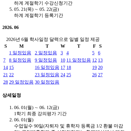
하계 계절학기 수강신청기간
05. 21(목) ∼ 05. 22(금)
하계 계절학기 등록기간
2026. 06
2026년 6월 학사일정 달력으로 일별 일정 제공
S
M
T
W
T
F
S
1
일정있음
2
일정있음
3
4
5
6
7
8
일정있음
9
일정있음
10
11
일정있음
12
13
14
15
16
일정있음
17
18
19
20
21
22
23
일정있음
24
25
26
27
28
29
일정있음
30
일정있음
상세일정
06. 01(월) ∼ 06. 12(금)
1학기 최종 강의평가 기간
06. 01(월)
수업일수 90일(자퇴자 및 휴학자 등록금 1/2 환불 마감